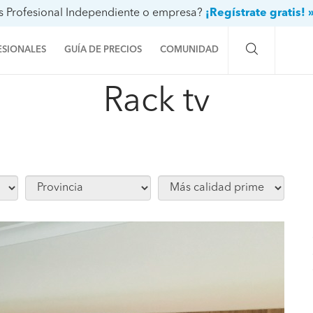
s Profesional Independiente o empresa?
¡Regístrate gratis! 
ESIONALES
GUÍA DE PRECIOS
COMUNIDAD
Rack tv
Preguntas a la comunidad
Ideas y proyectos
Galería de fotos
Procenter
to
Compartir